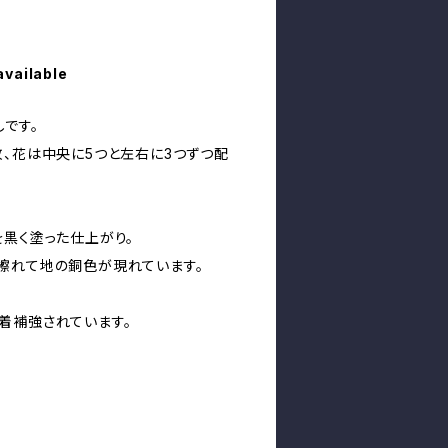
available
です。
枚、花は中央に5つと左右に3つずつ配
を黒く塗った仕上がり。
擦れて地の銅色が現れています。
着補強されています。
。