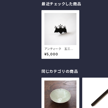
最近チェックした商品
アンティーク 五三桐
形の銅製釘隠 w7.1cm
¥5,000
Antique Japanese
Copper Paulownia
Shaped Kugikakush
i Nail Head Cover
同じカテゴリの商品