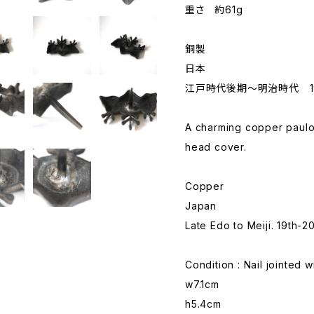
重さ 約61g
銅製
日本
江戸時代後期～明治時代 1
A charming copper paulo
head cover.
Copper
Japan
Late Edo to Meiji. 19th-2
Condition : Nail jointed w
w7.1cm
h5.4cm