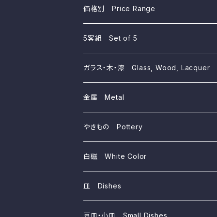
価格別 Price Range
~10,000yen
5客組 Set of 5
~5,000yen
ガラス・木・漆 Glass, Wood, Lacquer
~3,000yen
金属 Metal
~1,000yen
やきもの Pottery
磁器 Porcelains
白磁 White Color
陶器 Ceramics
皿 Dishes
豆皿・小皿 Small Dishes