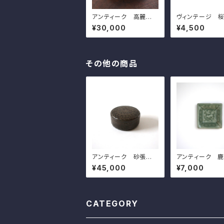
アンティーク 高麗青
ヴィンテージ 
磁の魚模様の碗 d15.9
模様の文鎮 l20.
¥30,000
¥4,500
cm Antique Gorye
Vintage Jap
o Celadon Bowl, En
Mteal Paperwe
graved Design of Fi
Carved Design
sh and Waves
akura Cherry 
oms on Water 
その他の商品
m 20th C
アンティーク 砂張製
アンティーク 
の小さな菓子入 d8.7c
の青磁角豆皿（そ
¥45,000
¥7,000
m Antique Japane
d7.4cm Antiq
se Copper Covered
panese Celad
Round Box, or Cand
uare Small Dis
y Container
er Design
CATEGORY