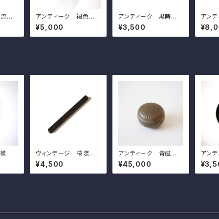
桜流水
アンティーク 褐色の
アンティーク 黒蒔絵
アンテ
0cm
醤油差し 珉平焼 h8.3c
の菖蒲模様の小皿（そ
面（大黒
¥5,000
¥3,500
¥8,
anese
m Antique Japane
の７）d11.5cm Antiq
m An
ight,
se Brown Soy Sauc
ue Japanese Lacqu
se F
 of S
e Dispenser, Minpei
ered Wooden Small
al Ha
Bloss
Ware
Dish, Iris Design, W
orati
Strea
ajima Lacuquer War
u's F
e
鹿模様
ヴィンテージ 桜流水
アンティーク 青磁鎬
アンテ
の６）
模様の文鎮 l20.0cm
文合子 d8.2cm Anti
の菖蒲
¥4,500
¥45,000
¥3,5
ue Ja
Vintage Japanese
que Chinese Celad
の５）d
on Sq
Mteal Paperweight,
on Round Covered
ue J
h, De
Carved Design of S
Box, Carved Ridgeli
ered
akura Cherry Bloss
nes 17th C
Dish,
oms on Water Strea
ajima
m 20th C
e