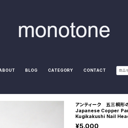
ABOUT
BLOG
CATEGORY
CONTACT
アンティーク 五三桐形の銅
Japanese Copper Pa
Kugikakushi Nail He
¥5,000