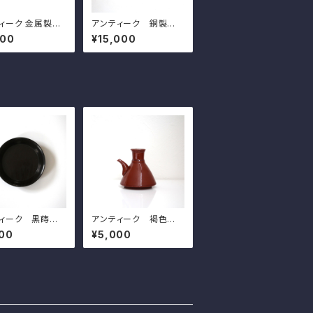
ィーク 金属製扇
アンティーク 銅製の
）壁掛 ｗ31.5c
菊模様の引手（一対）d
000
¥15,000
tique Japane
8.8cm Antique Jap
an Shaped Met
anese Copper Flow
nging Wall Dec
er Shaped Hikite D
on with Daikok
oor Pull Handles, C
ace
hrysanthemums De
sign
ィーク 黒蒔絵
アンティーク 褐色の
模様の小皿（そ
醤油差し 珉平焼 h8.3c
00
¥5,000
11.6cm Antiq
m Antique Japane
apanese Lacqu
se Brown Soy Sauc
 Wooden Small
e Dispenser, Minpei
 Iris Design, W
Ware
 Lacuquer War