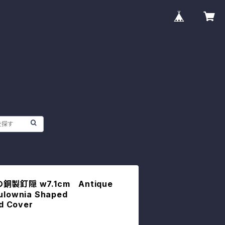
製釘隠 w7.1cm Antique
ulownia Shaped
ad Cover