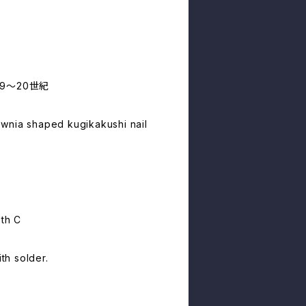
9～20世紀
wnia shaped kugikakushi nail
0th C
ith solder.