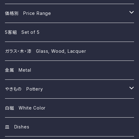
価格別 Price Range
~10,000yen
5客組 Set of 5
~5,000yen
ガラス・木・漆 Glass, Wood, Lacquer
~3,000yen
金属 Metal
~1,000yen
やきもの Pottery
磁器 Porcelains
白磁 White Color
陶器 Ceramics
皿 Dishes