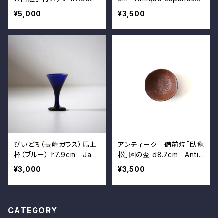
Vintage White Porcel
Red Raku Ware Sake C
¥5,000
¥3,500
ain with Embossed Musi
up
cal Instruments
びいどろ（長崎ガラス）馬上
アンティーク 備前焼「臥龍
杯（ブルー） h7.9cm Jap
松」図の盃 d8.7cm Antiq
anese Vintage Blue Gla
ue Japanese Bizen Cu
¥3,000
¥3,500
ss Cup with Stem
p, Design of Famous Lo
ng Pine Tree Reminiscin
g Reclining Dragon
CATEGORY