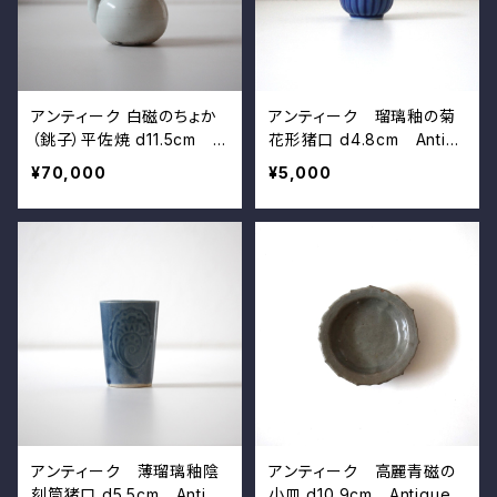
アンティーク 白磁のちょか
アンティーク 瑠璃釉の菊
（銚子）平佐焼 d11.5cm A
花形猪口 d4.8cm Antiq
ntique Japanese White
ue Japanese Dark Blue
¥70,000
¥5,000
Porcelain Pot, Hirasa W
Glazed Chrysanthemum
are
Shaped Cup
アンティーク 薄瑠璃釉陰
アンティーク 高麗青磁の
刻筒猪口 d5.5cm Antiqu
小皿 d10.9cm Antique