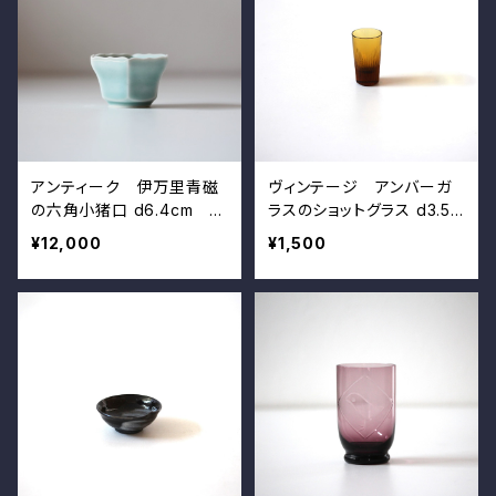
アンティーク 伊万里青磁
ヴィンテージ アンバーガ
の六角小猪口 d6.4cm A
ラスのショットグラス d3.5c
ntique Japanese Celad
m Vintage Japanese A
¥12,000
¥1,500
on Hexagonal Cup, Arit
mber Shot Glass
a (ImarI) Ware