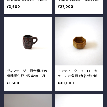
e Japanese Pale Blue G
Goryeo Celadon Small
¥3,500
¥27,000
lazed Cup, Engraved D
Dish, Embossed Lotus D
ecoration 20th C
esign
ヴィンテージ 百合模様の
アンティーク イエローカ
褐釉手付杯 d5.4cm Vint
ラーの六角盃（九谷焼）d6.3
age Japanese Embosse
cm Antique Japanese
¥1,500
¥30,000
d Cup with Handle, Lily
Yellow Glazed Hexagon
Design
al Cup, Kutani Ware