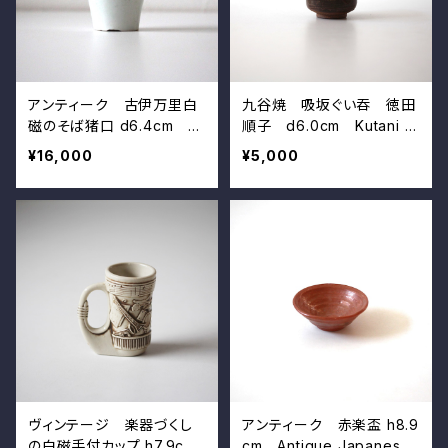
アンティーク 古伊万里白
九谷焼 吸坂ぐい吞 徳田
磁のそば猪口 d6.4cm A
順子 d6.0cm Kutani S
ntique Japanese Imari
uisaka Glazed Cup by T
¥16,000
¥5,000
White Porcelain Cup
okuda Junko（Tokuda Y
asokichi Ⅳ）
ヴィンテージ 楽器づくし
アンティーク 赤楽盃 h8.9
の白磁手付カップ h7.9cm
cm Antique Japanese