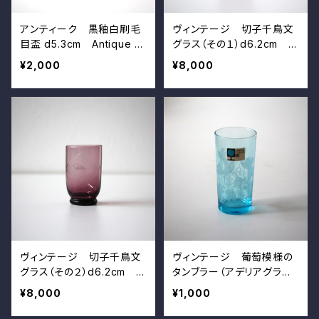
アンティーク 黒釉白刷毛
ヴィンテージ 切子千鳥文
目盃 d5.3cm Antique J
グラス（その１）d6.2cm Vi
apanese Black Glazed
ntage Japanese Hand E
¥2,000
¥8,000
Small Cup with White Sli
ngraved Purple Glass C
p Hakeme
up, Plover (or Chick) D
esign
ヴィンテージ 切子千鳥文
ヴィンテージ 葡萄模様の
グラス（その２）d6.2cm Vi
タンブラー（アデリアグラス）
ntage Japanese Hand E
d6.3cm Vintage Japan
¥8,000
¥1,000
ngraved Purple Glass C
ese Blue Glass Tumbler,
up, Plover (or Chick) D
Enameled Grapes Desig