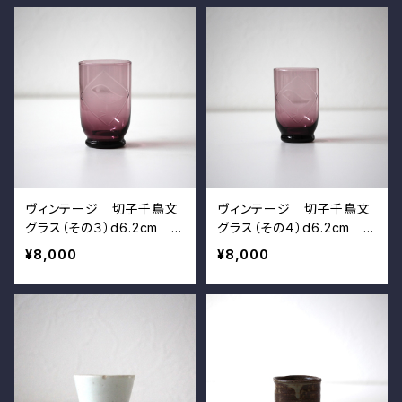
esign
n
ヴィンテージ 切子千鳥文
ヴィンテージ 切子千鳥文
グラス（その３）d6.2cm Vi
グラス（その４）d6.2cm Vi
ntage Japanese Hand E
ntage Japanese Hand E
¥8,000
¥8,000
ngraved Purple Glass C
ngraved Purple Glass C
up, Plover (or Chick) D
up, Plover (or Chick) D
esign
esign