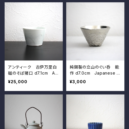
アンティーク 古伊万里白
純錫製の立山のぐい呑 能
磁のそば猪口 d7.1cm Ant
作 d7.0cm Japanese P
ique Japanese Imari Wh
ure Tin Mt.Tateyama Sh
¥25,000
¥3,000
ite Porcelain Cup
aped Cup, by Nosaku