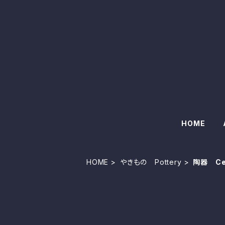
HOME
HOME
やきもの Pottery
陶器 Ce