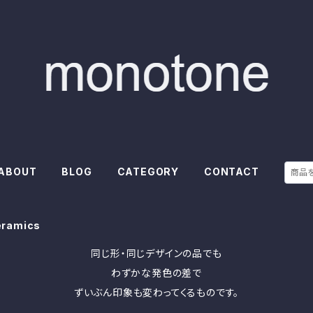
ABOUT
BLOG
CATEGORY
CONTACT
ramics
同じ形・同じデザインの品でも
わずかな発色の差で
ずいぶん印象も変わってくるものです。