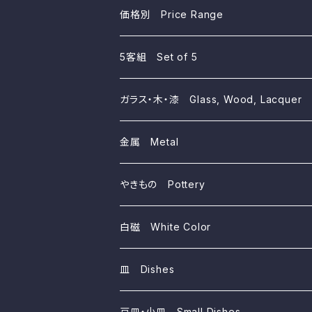
価格別 Price Range
~10,000yen
5客組 Set of 5
~5,000yen
ガラス・木・漆 Glass, Wood, Lacquer
~3,000yen
金属 Metal
~1,000yen
やきもの Pottery
磁器 Porcelains
白磁 White Color
陶器 Ceramics
皿 Dishes
豆皿・小皿 Small Dishes