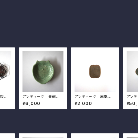
銅製の
アンティーク 青磁の
アンティーク 鳳凰模
アンテ
対）d
ふくろう形皿 d17.9cm
様の金具 d6.0cm A
門青磁
¥6,000
¥2,000
¥50
e Jap
Japanese Antique
ntique Japanese M
6.0c
 Flow
Celadon Owl Shape
etal Plate, Phoenix
anese
ite D
d Dish
Design
h, Ari
es, C
s De