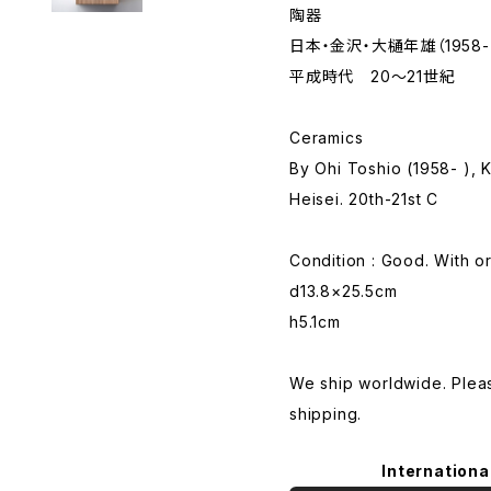
陶器
日本・金沢・大樋年雄（1958-
平成時代 20〜21世紀
Ceramics
By Ohi Toshio (1958- ),
Heisei. 20th-21st C
Condition : Good. With o
d13.8×25.5cm
h5.1cm
We ship worldwide. Plea
shipping.
Internationa