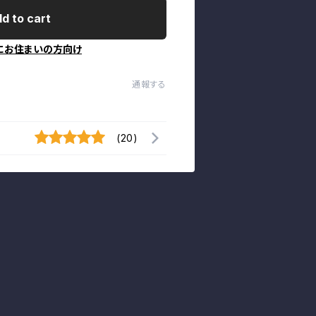
d to cart
にお住まいの方向け
通報する
(20)