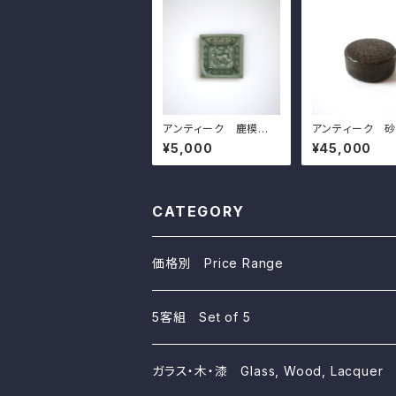
アンティーク 鹿模様
アンティーク 
の青磁角豆皿（その８）
の小さな菓子入 d
¥5,000
¥45,000
d7.4cm Antique Ja
m Antique J
panese Celadon Sq
se Copper Co
uare Small Dish, De
Round Box, or
er Design
y Container
CATEGORY
価格別 Price Range
~10,000yen
5客組 Set of 5
~5,000yen
ガラス・木・漆 Glass, Wood, Lacquer