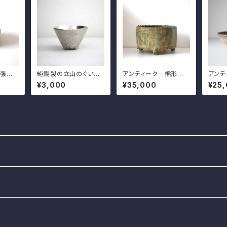
砂張製
純錫製の立山のぐい
アンティーク 熊形付き
アンテ
8.7c
呑 能作 d7.0cm Ja
の緑釉筒形容器 d24.1
ぎのあ
¥3,000
¥35,000
¥25
apane
panese Pure Tin M
cm Antique Chines
cm A
vered
t.Tateyama Shaped
e Iridescent Green
ese 
 Cand
Cup, by Nosaku
Glazed Wine Vessel
Chaw
with Three Bear Sh
C
aped Legs