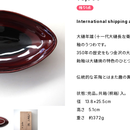
残り1点
International shipping 
大樋年雄（十一代大樋長左衛門
釉のうつわです。
350年の歴史をもつ金沢の大
飴釉は大樋焼の特色のひとつ
伝統的な茶陶とはまた趣の異
状態：完品。共箱（桐箱）入。
径 13.8×25.5cm
高さ 5.1cm
重さ 約372g