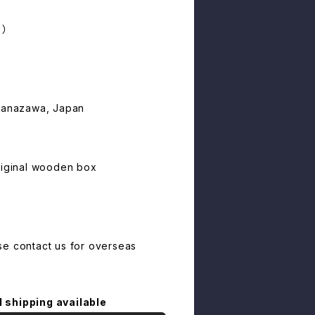
 ）
 Kanazawa, Japan
riginal wooden box
se contact us for overseas
l shipping available