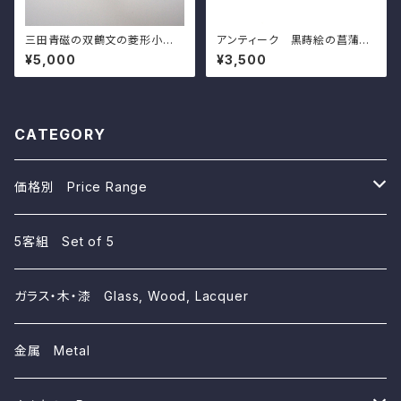
三田青磁の双鶴文の菱形小皿
アンティーク 黒蒔絵の菖蒲模
（その５）d9.7cm Antique J
様の小皿（その７）d11.5cm A
¥5,000
¥3,500
apanese Celadon Rhombu
ntique Japanese Lacquere
s Small Dish, Embossed D
d Wooden Small Dish, Iris
esign of Cranes, Sanda Kil
Design, Wajima Lacuquer
n
Ware
CATEGORY
価格別 Price Range
~10,000yen
5客組 Set of 5
~5,000yen
ガラス・木・漆 Glass, Wood, Lacquer
~3,000yen
金属 Metal