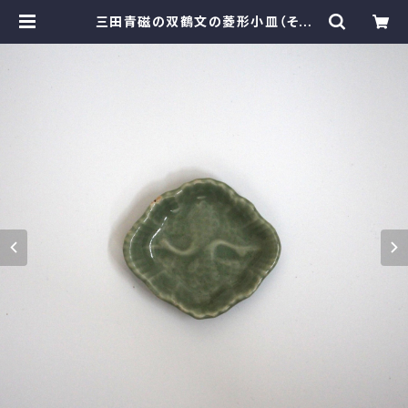
三田青磁の双鶴文の菱形小皿（その
５）d9.7cm Antique Japanese
Celadon Rhombus Small Dis
h, Embossed Design of Crane
s, Sanda Kiln | monotone