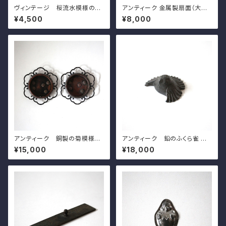
ヴィンテージ 桜流水模様の文
アンティーク 金属製扇面（大黒）
鎮 l20.0cm Vintage Japan
壁掛 ｗ31.5cm Antique Ja
¥4,500
¥8,000
ese Mteal Paperweight, C
panese Fan Shaped Metal
arved Design of Sakura Ch
Hanging Wall Decoration w
erry Blossoms on Water St
ith Daikoku's Face
ream 20th C
アンティーク 銅製の菊模様の
アンティーク 鉛のふくら雀 w
引手（一対）d8.8cm Antique
6.4cm Antique Japanese
¥15,000
¥18,000
Japanese Copper Flower
Lead Fukura-Suzume Spar
Shaped Hikite Door Pull H
row
andles, Chrysanthemums
Design