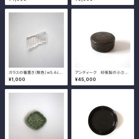
and Slip Inlaid Chopstick R
n Crocodile
est, by Shomaoka Tatsuzo
ガラスの箸置き（無色）w5.4cm
アンティーク 砂張製の小さな
Japanese Colorless Gla
菓子入 d8.7cm Antique Ja
¥1,000
¥45,000
ss Hashioki Chopstick Res
panese Copper Covered R
t
ound Box, or Candy Contai
ner