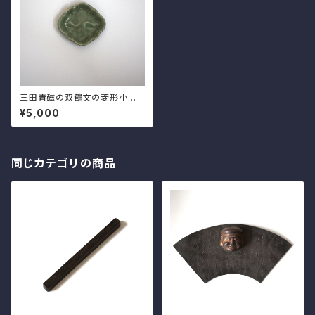
三田青磁の双鶴文の菱形小皿
（その５）d9.7cm Antique J
¥5,000
apanese Celadon Rhombu
s Small Dish, Embossed D
esign of Cranes, Sanda Kil
n
同じカテゴリの商品