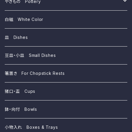
~1,000yen
やきもの Pottery
磁器 Porcelains
白磁 White Color
陶器 Ceramics
皿 Dishes
豆皿・小皿 Small Dishes
箸置き For Chopstick Rests
猪口・盃 Cups
鉢・向付 Bowls
小物入れ Boxes & Trays