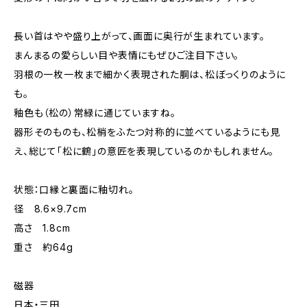
長い首はやや盛り上がって、画面に奥行が生まれています。
まんまるの愛らしい目や表情にもぜひご注目下さい。
羽根の一枚一枚まで細かく表現された胴は、松ぼっくりのように
も。
釉色も（松の）常緑に通じていますね。
器形そのものも、松梢をふたつ対称的に並べているようにも見
え、総じて「松に鶴」の意匠を表現しているのかもしれません。
状態：口縁と裏面に釉切れ。
径 8.6×9.7cm
高さ 1.8cm
重さ 約64g
磁器
日本・三田