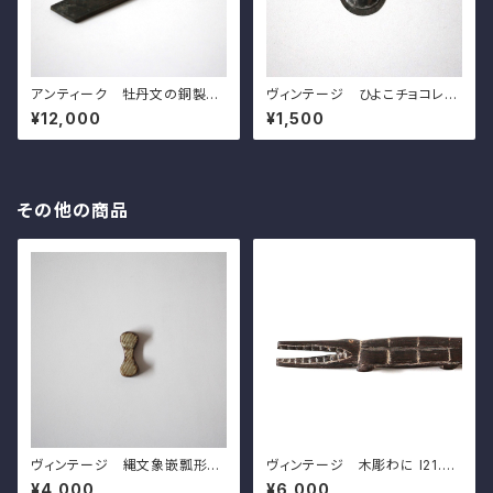
アンティーク 牡丹文の銅製書
ヴィンテージ ひよこチョコレー
鎮 w14.7cm Antique Japa
トモールド d5.3cm Vintage
¥12,000
¥1,500
nese Bronze Paper Weigh
French Metal Chick-Hatchi
t, Peonies Design
ng-from-Egg Chocolate M
old 20th C
その他の商品
ヴィンテージ 縄文象嵌瓢形箸
ヴィンテージ 木彫わに l21.6c
置 島岡達三 d4.5cm Rope
m Vintage Carved Woode
¥4,000
¥6,000