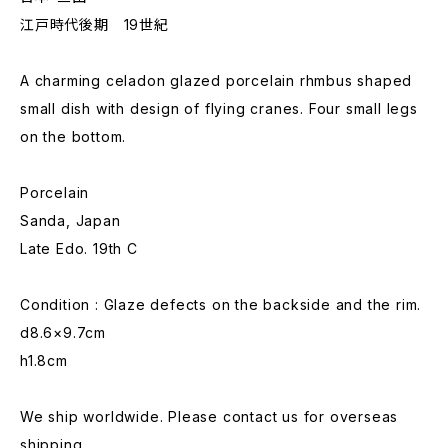
江戸時代後期 19世紀
A charming celadon glazed porcelain rhmbus shaped
small dish with design of flying cranes. Four small legs
on the bottom.
Porcelain
Sanda, Japan
Late Edo. 19th C
Condition : Glaze defects on the backside and the rim.
d8.6×9.7cm
h1.8cm
We ship worldwide. Please contact us for overseas
shipping.