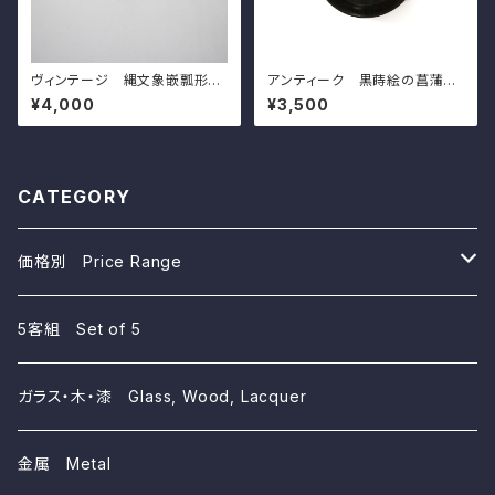
ヴィンテージ 縄文象嵌瓢形箸
アンティーク 黒蒔絵の菖蒲模
置 島岡達三 d4.5cm Rope
様の小皿（その７）d11.5cm A
¥4,000
¥3,500
and Slip Inlaid Chopstick R
ntique Japanese Lacquere
est, by Shomaoka Tatsuzo
d Wooden Small Dish, Iris
Design, Wajima Lacuquer
Ware
CATEGORY
価格別 Price Range
~10,000yen
5客組 Set of 5
~5,000yen
ガラス・木・漆 Glass, Wood, Lacquer
~3,000yen
金属 Metal