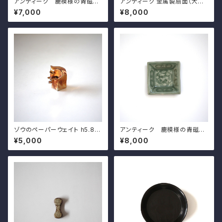
アンティーク 鹿模様の青磁角
アンティーク 金属製扇面（大黒）
豆皿（その６）d7.4cm Antiqu
壁掛 ｗ31.5cm Antique Ja
¥7,000
¥8,000
e Japanese Celadon Squa
panese Fan Shaped Metal
re Small Dish, Deer Design
Hanging Wall Decoration w
ith Daikoku's Face
ゾウのペーパーウェイト h5.8c
アンティーク 鹿模様の青磁角
m Japanese Gold Plated
豆皿（その２）d7.4cm Antiqu
¥5,000
¥8,000
Figural Elephant Paper Wei
e Japanese Celadon Squa
ght, by DANSK DESIGNS J
re Small Dish, Deer Design
APAN