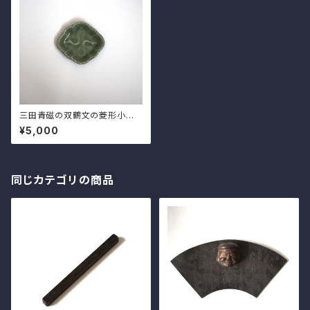
三田青磁の双鶴文の菱形小皿
（その３）d9.8cm Antique J
¥5,000
apanese Celadon Rhombu
s Small Dish, Embossed D
esign of Cranes, Sanda Kil
n
同じカテゴリの商品