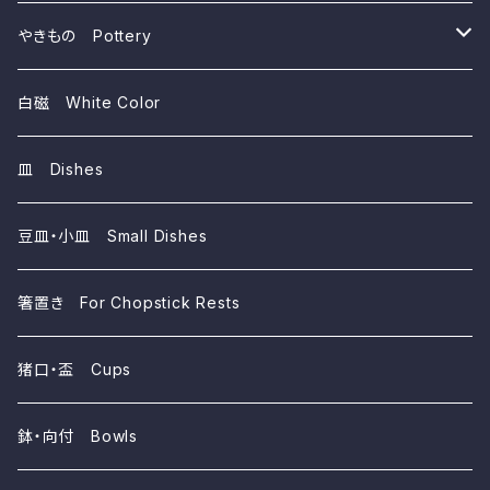
~1,000yen
やきもの Pottery
磁器 Porcelains
白磁 White Color
陶器 Ceramics
皿 Dishes
豆皿・小皿 Small Dishes
箸置き For Chopstick Rests
猪口・盃 Cups
鉢・向付 Bowls