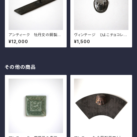
アンティーク 牡丹文の銅製書
ヴィンテージ ひよこチョコレー
鎮 w14.7cm Antique Japa
トモールド d5.3cm Vintage
¥12,000
¥1,500
nese Bronze Paper Weigh
French Metal Chick-Hatchi
t, Peonies Design
ng-from-Egg Chocolate M
old 20th C
その他の商品