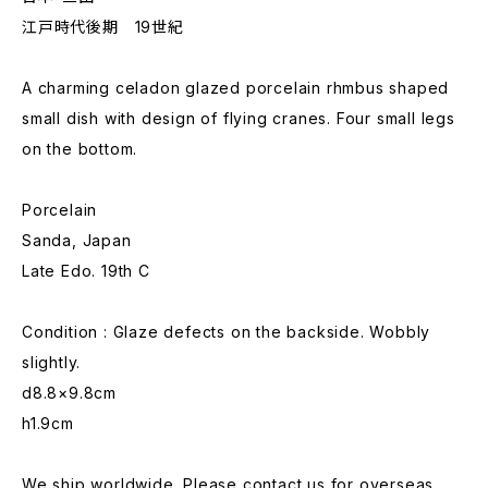
江戸時代後期 19世紀
A charming celadon glazed porcelain rhmbus shaped
small dish with design of flying cranes. Four small legs
on the bottom.
Porcelain
Sanda, Japan
Late Edo. 19th C
Condition : Glaze defects on the backside. Wobbly
slightly.
d8.8×9.8cm
h1.9cm
We ship worldwide. Please contact us for overseas