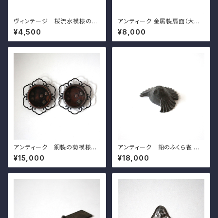
ヴィンテージ 桜流水模様の文
アンティーク 金属製扇面（大黒）
鎮 l20.0cm Vintage Japan
壁掛 ｗ31.5cm Antique Ja
¥4,500
¥8,000
ese Mteal Paperweight, C
panese Fan Shaped Metal
arved Design of Sakura Ch
Hanging Wall Decoration w
erry Blossoms on Water St
ith Daikoku's Face
ream 20th C
アンティーク 銅製の菊模様の
アンティーク 鉛のふくら雀 w
引手（一対）d8.8cm Antique
6.4cm Antique Japanese
¥15,000
¥18,000
Japanese Copper Flower
Lead Fukura-Suzume Spar
Shaped Hikite Door Pull H
row
andles, Chrysanthemums
Design