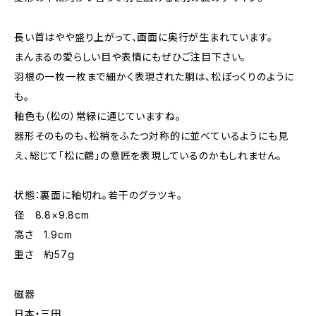
長い首はやや盛り上がって、画面に奥行が生まれています。
まんまるの愛らしい目や表情にもぜひご注目下さい。
羽根の一枚一枚まで細かく表現された胴は、松ぼっくりのように
も。
釉色も（松の）常緑に通じていますね。
器形そのものも、松梢をふたつ対称的に並べているようにも見
え、総じて「松に鶴」の意匠を表現しているのかもしれません。
状態：裏面に釉切れ。若干のグラツキ。
径 8.8×9.8cm
高さ 1.9cm
重さ 約57g
磁器
日本・三田