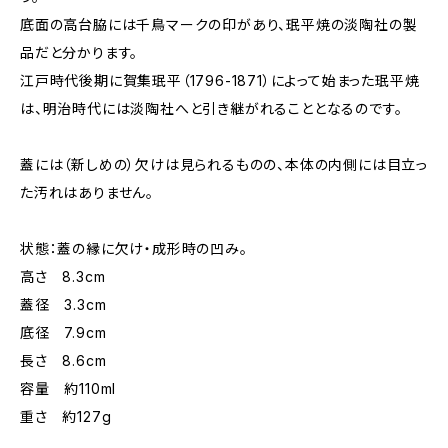
底面の高台脇には千鳥マークの印があり、珉平焼の淡陶社の製
品だと分かります。
江戸時代後期に賀集珉平（1796-1871）によって始まった珉平焼
は、明治時代には淡陶社へと引き継がれることとなるのです。
蓋には（新しめの）欠けは見られるものの、本体の内側には目立っ
た汚れはありません。
状態：蓋の縁に欠け・成形時の凹み。
高さ 8.3cm
蓋径 3.3cm
底径 7.9cm
長さ 8.6cm
容量 約110ml
重さ 約127g