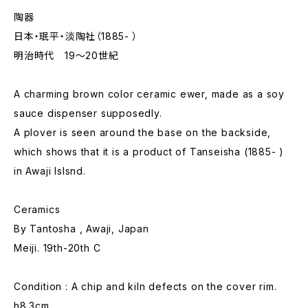
陶器
日本・珉平・淡陶社（1885- ）
明治時代 19～20世紀
A charming brown color ceramic ewer, made as a soy
sauce dispenser supposedly.
A plover is seen around the base on the backside,
which shows that it is a product of Tanseisha (1885- )
in Awaji Islsnd.
Ceramics
By Tantosha , Awaji, Japan
Meiji. 19th-20th C
Condition : A chip and kiln defects on the cover rim.
h8.3cm