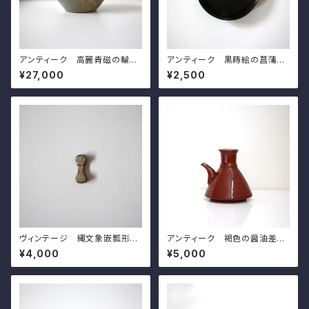
アンティーク 高麗青磁の輪線
アンティーク 黒蒔絵の菖蒲模
文の鉢 d13.9cm Antique K
様の小皿（その８）d11.6cm A
¥27,000
¥2,500
orean Goryeo Celadon Bo
ntique Japanese Lacquere
wl, Engraved Lines
d Wooden Small Dish, Iris
Design, Wajima Lacuquer
Ware
ヴィンテージ 縄文象嵌瓢形箸
アンティーク 褐色の醤油差し
置 島岡達三 d4.5cm Rope
珉平焼 h8.3cm Antique Ja
¥4,000
¥5,000
and Slip Inlaid Chopstick R
panese Brown Soy Sauce
est, by Shomaoka Tatsuzo
Dispenser, Minpei Ware