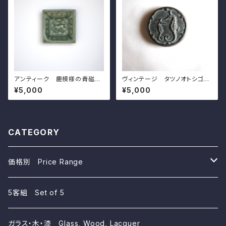
アンティーク 鹿模様の青磁角
ヴィンテージ タツノオトシゴ模
豆皿（その８）d7.4cm Antiqu
様の銅製蓋 d9.9cm Vintag
¥5,000
¥5,000
e Japanese Celadon Squa
e Japanese Cast Bronze C
re Small Dish, Deer Design
over, Design of Seahorses
CATEGORY
価格別 Price Range
~10,000yen
5客組 Set of 5
~5,000yen
ガラス・木・漆 Glass, Wood, Lacquer