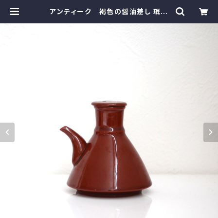
アンティーク 褐色の醤油差し 珉平
焼 h8.3cm Antique Japanese
Brown Soy Sauce Dispenser,
Minpei Ware | monotone