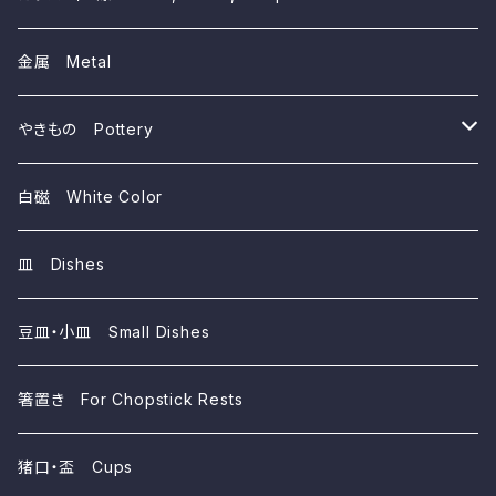
~3,000yen
金属 Metal
~1,000yen
やきもの Pottery
磁器 Porcelains
白磁 White Color
陶器 Ceramics
皿 Dishes
豆皿・小皿 Small Dishes
箸置き For Chopstick Rests
猪口・盃 Cups