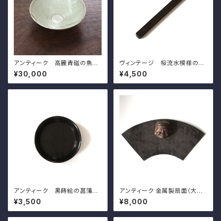
アンティーク 高麗青磁の魚模
ヴィンテージ 桜流水模様の文
様の碗 d15.9cm Antique G
鎮 l20.0cm Vintage Japan
¥30,000
¥4,500
oryeo Celadon Bowl, Engr
ese Mteal Paperweight, C
aved Design of Fish and W
arved Design of Sakura Ch
aves
erry Blossoms on Water St
ream 20th C
アンティーク 黒蒔絵の菖蒲模
アンティーク 金属製扇面（大黒）
様の小皿（その７）d11.5cm A
壁掛 ｗ31.5cm Antique Ja
¥3,500
¥8,000
ntique Japanese Lacquere
panese Fan Shaped Metal
d Wooden Small Dish, Iris
Hanging Wall Decoration w
Design, Wajima Lacuquer
ith Daikoku's Face