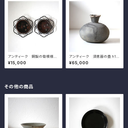
Ware
アンティーク 銅製の菊模様の
アンティーク 須恵器の壺 h15.
引手（一対）d8.8cm Antique
7cm Antique Japanese S
¥15,000
¥65,000
Japanese Copper Flower
ue Stoneware Jar
Shaped Hikite Door Pull H
andles, Chrysanthemums
Design
その他の商品