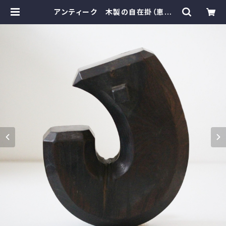
アンティーク 木製の自在掛（恵比
寿）h25.4cm Antique Japane
se Wooden Pothook Hanger, E
bisu Type | monotone