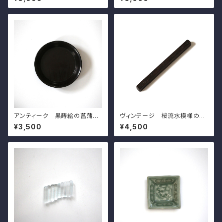
apanese Celadon Rhombu
n Crocodile
s Small Dish, Embossed D
esign of Cranes, Sanda Kil
n
アンティーク 黒蒔絵の菖蒲模
ヴィンテージ 桜流水模様の文
様の小皿（その５）d11.6cm A
鎮 l20.0cm Vintage Japan
¥3,500
¥4,500
ntique Japanese Lacquere
ese Mteal Paperweight, C
d Wooden Small Dish, Iris
arved Design of Sakura Ch
Design, Wajima Lacuquer
erry Blossoms on Water St
Ware
ream 20th C