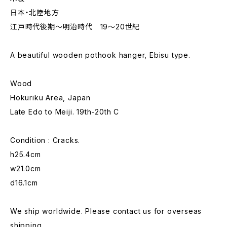
日本・北陸地方
江戸時代後期〜明治時代 19〜20世紀
A beautiful wooden pothook hanger, Ebisu type.
Wood
Hokuriku Area, Japan
Late Edo to Meiji. 19th-20th C
Condition : Cracks.
h25.4cm
w21.0cm
d16.1cm
We ship worldwide. Please contact us for overseas
shipping.