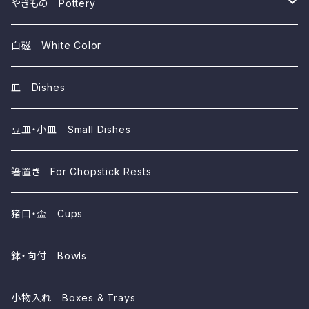
~1,000yen
やきもの Pottery
磁器 Porcelains
白磁 White Color
陶器 Ceramics
皿 Dishes
豆皿・小皿 Small Dishes
箸置き For Chopstick Rests
猪口・盃 Cups
鉢・向付 Bowls
小物入れ Boxes & Trays