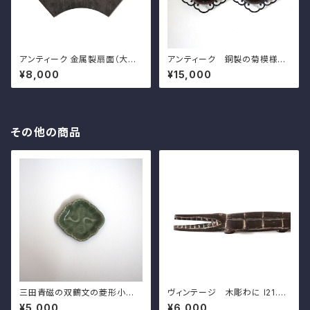
アンティーク 金属製扇面（大黒）
アンティーク 銅製の菊模様の
壁掛 ｗ31.5cm Antique Ja
引手（一対）d8.8cm Antique
¥8,000
¥15,000
panese Fan Shaped Metal
Japanese Copper Flower
Hanging Wall Decoration w
Shaped Hikite Door Pull H
ith Daikoku's Face
andles, Chrysanthemums
Design
その他の商品
三田青磁の双鶴文の菱形小皿
ヴィンテージ 木彫わに l21.6c
（その３）d9.8cm Antique J
m Vintage Carved Woode
¥5,000
¥6,000