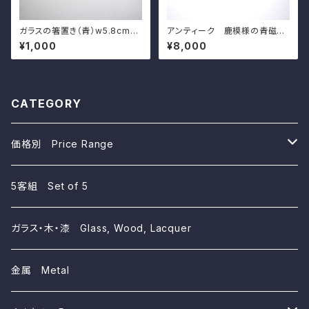
ガラスの箸置き（青）w5.8cm
アンティーク 鹿模様の青磁角
Japanese Blue Glass Hash
豆皿（その２）d7.4cm Antiqu
¥1,000
¥8,000
ioki Chopstick Rest
e Japanese Celadon Squa
re Small Dish, Deer Design
CATEGORY
価格別 Price Range
~10,000yen
5客組 Set of 5
~5,000yen
ガラス・木・漆 Glass, Wood, Lacquer
~3,000yen
金属 Metal