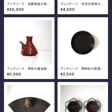
アンティーク 高麗青磁の魚模
ヴィンテージ 桜流水模様の文
様の碗 d15.9cm Antique G
鎮 l20.0cm Vintage Japan
¥30,000
¥4,500
oryeo Celadon Bowl, Engr
ese Mteal Paperweight, C
aved Design of Fish and W
arved Design of Sakura Ch
aves
erry Blossoms on Water St
ream 20th C
アンティーク 褐色の醤油差し
アンティーク 黒蒔絵の菖蒲模
珉平焼 h8.3cm Antique Ja
様の小皿（その７）d11.5cm A
¥5,000
¥3,500
panese Brown Soy Sauce
ntique Japanese Lacquere
Dispenser, Minpei Ware
d Wooden Small Dish, Iris
Design, Wajima Lacuquer
Ware