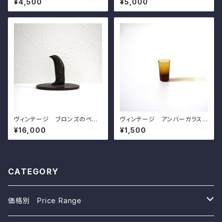
¥4,500
¥5,000
ese Mteal Paperweight, C
apanese Celadon Rhombu
arved Design of Sakura Ch
s Small Dish, Embossed D
erry Blossoms on Water St
esign of Cranes, Sanda Kil
ream 20th C
n
ヴィンテージ ブロンズのペン
ヴィンテージ アンバーガラス
ギン h5.1cm Vintage Japa
のショットグラス d3.5cm Vin
¥16,000
¥1,500
nese Bronze Penguin
tage Japanese Amber Sho
t Glass
CATEGORY
価格別 Price Range