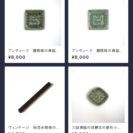
アンティーク 鹿模様の青磁角
アンティーク 鹿模様の青磁角
豆皿（その３）d7.4cm Antiqu
豆皿（その１）d7.4cm Antiqu
¥8,000
¥8,000
e Japanese Celadon Squa
e Japanese Celadon Squa
re Small Dish, Deer Design
re Small Dish, Deer Design
ヴィンテージ 桜流水模様の文
三田青磁の双鶴文の菱形小皿
鎮 l20.0cm Vintage Japan
（その１）d9.8cm Antique J