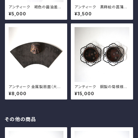
アンティーク 褐色の醤油差し
アンティーク 黒蒔絵の菖蒲模
珉平焼 h8.3cm Antique Ja
様の小皿（その７）d11.5cm A
¥5,000
¥3,500
panese Brown Soy Sauce
ntique Japanese Lacquere
Dispenser, Minpei Ware
d Wooden Small Dish, Iris
Design, Wajima Lacuquer
Ware
アンティーク 金属製扇面（大黒）
アンティーク 銅製の菊模様の
壁掛 ｗ31.5cm Antique Ja
引手（一対）d8.8cm Antique
¥8,000
¥15,000
panese Fan Shaped Metal
Japanese Copper Flower
Hanging Wall Decoration w
Shaped Hikite Door Pull H
ith Daikoku's Face
andles, Chrysanthemums
Design
その他の商品