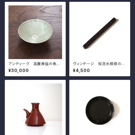
アンティーク 高麗青磁の魚模
ヴィンテージ 桜流水模様の文
様の碗 d15.9cm Antique G
鎮 l20.0cm Vintage Japan
¥30,000
¥4,500
oryeo Celadon Bowl, Engr
ese Mteal Paperweight, C
aved Design of Fish and W
arved Design of Sakura Ch
aves
erry Blossoms on Water St
ream 20th C