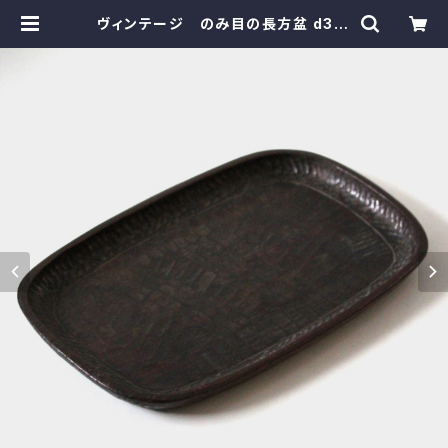
ヴィンテージ のみ目の長方盆 d36.
7cm Vintage Japanese Lacq
uered Carved Wooden Rectan
gle Tray | monotone