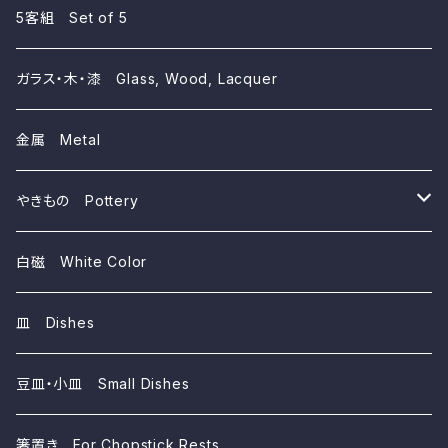
~10,000yen
5客組 Set of 5
~5,000yen
ガラス・木・漆 Glass, Wood, Lacquer
~3,000yen
金属 Metal
~1,000yen
やきもの Pottery
磁器 Porcelains
白磁 White Color
陶器 Ceramics
皿 Dishes
豆皿・小皿 Small Dishes
箸置き For Chopstick Rests