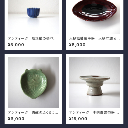
アンティーク 瑠璃釉の菊花形
大樋飴釉菓子器 大樋年雄 d2
猪口 d4.8cm Antique Jap
5.5cm Japanese Contem
¥5,000
¥8,000
anese Dark Blue Glazed C
porary Ohi Brown Glazed B
hrysanthemum Shaped Cu
owl, by Ohi Toshio
p
アンティーク 青磁のふくろう形
アンティーク 李朝白磁祭器 d1
皿 d17.9cm Japanese Ant
2.3cm Antique Korean W
¥6,000
¥15,000
ique Celadon Owl Shaped
hite Porcelain Stand Foote
Dish
d Ritual Vessel