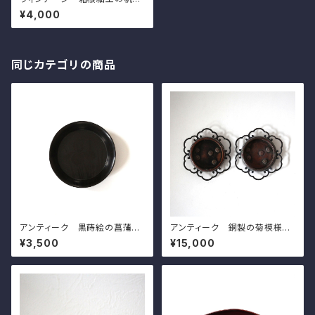
文の貯金箱 d14.9cm Vintag
¥4,000
e Japanese Hakone Marqu
etry Money Box, Design of
Sailing Ship
同じカテゴリの商品
アンティーク 黒蒔絵の菖蒲模
アンティーク 銅製の菊模様の
様の小皿（その７）d11.5cm A
引手（一対）d8.8cm Antique
¥3,500
¥15,000
ntique Japanese Lacquere
Japanese Copper Flower
d Wooden Small Dish, Iris
Shaped Hikite Door Pull H
Design, Wajima Lacuquer
andles, Chrysanthemums
Ware
Design