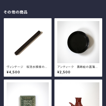
その他の商品
ヴィンテージ 桜流水模様の文
アンティーク 黒蒔絵の菖蒲模
鎮 l20.0cm Vintage Japan
様の小皿（その８）d11.6cm A
¥4,500
¥2,500
ese Mteal Paperweight, C
ntique Japanese Lacquere
arved Design of Sakura Ch
d Wooden Small Dish, Iris
erry Blossoms on Water St
Design, Wajima Lacuquer
ream 20th C
Ware