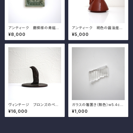
アンティーク 鹿模様の青磁角
アンティーク 褐色の醤油差し
豆皿（その５）d7.4cm Antiqu
珉平焼 h8.3cm Antique Ja
¥8,000
¥5,000
e Japanese Celadon Squa
panese Brown Soy Sauce
re Small Dish, Deer Design
Dispenser, Minpei Ware
ヴィンテージ ブロンズのペン
ガラスの箸置き（無色）w5.4cm
ギン h5.1cm Vintage Japa
Japanese Colorless Gla
¥16,000
¥1,000
nese Bronze Penguin
ss Hashioki Chopstick Res
t