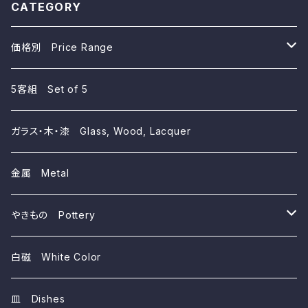
CATEGORY
価格別 Price Range
~10,000yen
5客組 Set of 5
~5,000yen
ガラス・木・漆 Glass, Wood, Lacquer
~3,000yen
金属 Metal
~1,000yen
やきもの Pottery
磁器 Porcelains
白磁 White Color
陶器 Ceramics
皿 Dishes