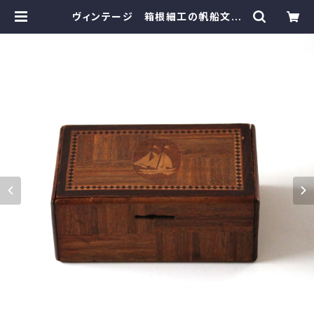
ヴィンテージ 箱根細工の帆船文の
貯金箱 d14.9cm Vintage Japa
nese Hakone Marquetry Mone
y Box, Design of Sailing Ship
| monotone