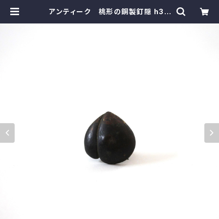
アンティーク 桃形の銅製釘隠 h3.1
cm Antique Japanese Copp
er Peach Shaped Kugikakusg
hi Nailhead Cover | monotone