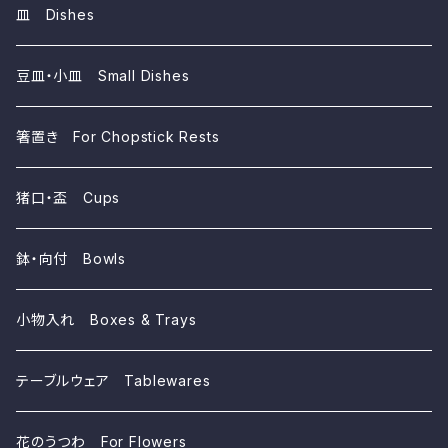
陶器 Ceramics
皿 Dishes
豆皿・小皿 Small Dishes
箸置き For Chopstick Rests
猪口・盃 Cups
鉢・向付 Bowls
小物入れ Boxes & Trays
テーブルウェア Tablewares
花のうつわ For Flowers