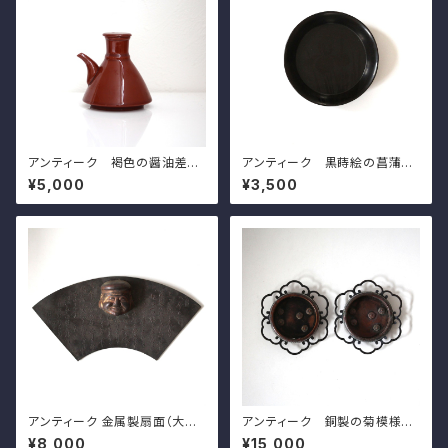
アンティーク 褐色の醤油差し
アンティーク 黒蒔絵の菖蒲模
珉平焼 h8.3cm Antique Ja
様の小皿（その７）d11.5cm A
¥5,000
¥3,500
panese Brown Soy Sauce
ntique Japanese Lacquere
Dispenser, Minpei Ware
d Wooden Small Dish, Iris
Design, Wajima Lacuquer
Ware
アンティーク 金属製扇面（大黒）
アンティーク 銅製の菊模様の
壁掛 ｗ31.5cm Antique Ja
引手（一対）d8.8cm Antique
¥8,000
¥15,000