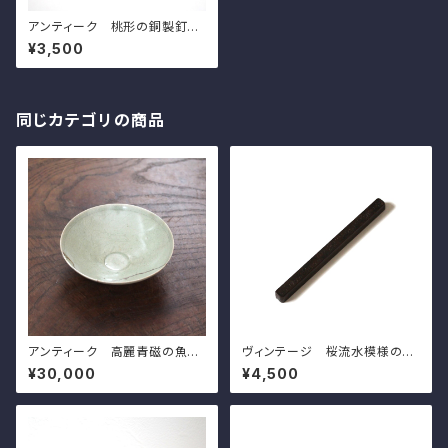
アンティーク 桃形の銅製釘隠
h3.1cm Antique Japanese
¥3,500
Copper Peach Shaped Ku
gikakusghi Nailhead Cover
同じカテゴリの商品
アンティーク 高麗青磁の魚模
ヴィンテージ 桜流水模様の文
様の碗 d15.9cm Antique G
鎮 l20.0cm Vintage Japan
¥30,000
¥4,500
oryeo Celadon Bowl, Engr
ese Mteal Paperweight, C
aved Design of Fish and W
arved Design of Sakura Ch
aves
erry Blossoms on Water St
ream 20th C