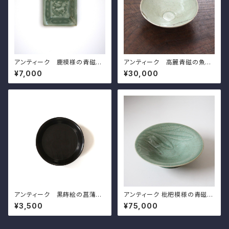
アンティーク 鹿模様の青磁角
アンティーク 高麗青磁の魚模
豆皿（その６）d7.4cm Antiqu
様の碗 d15.9cm Antique G
¥7,000
¥30,000
e Japanese Celadon Squa
oryeo Celadon Bowl, Engr
re Small Dish, Deer Design
aved Design of Fish and W
aves
アンティーク 黒蒔絵の菖蒲模
アンティーク 枇杷模様の青磁台
様の小皿（その７）d11.5cm A
鉢 伊万里焼 d23.2cm Anti
¥3,500
¥75,000
ntique Japanese Lacquere
que Japanese Celadon Fo
d Wooden Small Dish, Iris
oted Bowl, Emgraved Desi
Design, Wajima Lacuquer
gn of Loquat Leaves, Imari