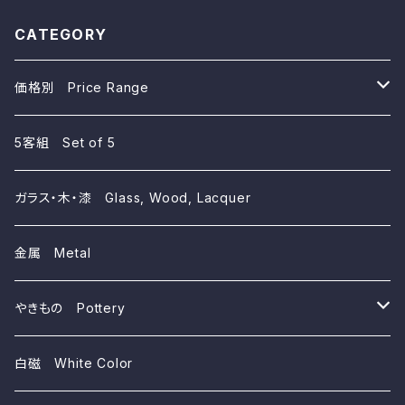
Ware
Ware
CATEGORY
価格別 Price Range
~10,000yen
5客組 Set of 5
~5,000yen
ガラス・木・漆 Glass, Wood, Lacquer
~3,000yen
金属 Metal
~1,000yen
やきもの Pottery
磁器 Porcelains
白磁 White Color