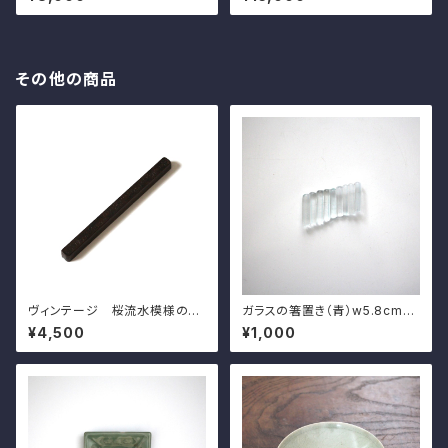
panese Fan Shaped Metal
Japanese Copper Flower
Hanging Wall Decoration w
Shaped Hikite Door Pull H
ith Daikoku's Face
andles, Chrysanthemums
Design
その他の商品
ヴィンテージ 桜流水模様の文
ガラスの箸置き（青）w5.8cm
鎮 l20.0cm Vintage Japan
Japanese Blue Glass Hash
¥4,500
¥1,000
ese Mteal Paperweight, C
ioki Chopstick Rest
arved Design of Sakura Ch
erry Blossoms on Water St
ream 20th C