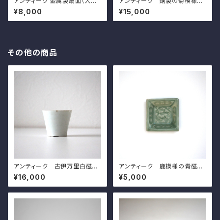
アンティーク 金属製扇面（大黒）
アンティーク 銅製の菊模様の
壁掛 ｗ31.5cm Antique Ja
引手（一対）d8.8cm Antique
¥8,000
¥15,000
panese Fan Shaped Metal
Japanese Copper Flower
Hanging Wall Decoration w
Shaped Hikite Door Pull H
ith Daikoku's Face
andles, Chrysanthemums
Design
その他の商品
アンティーク 古伊万里白磁の
アンティーク 鹿模様の青磁角
そば猪口 d6.4cm Antique
豆皿（その７）d7.4cm Antiqu
¥16,000
¥5,000
Japanese Imari White Porc
e Japanese Celadon Squa
elain Cup
re Small Dish, Deer Design