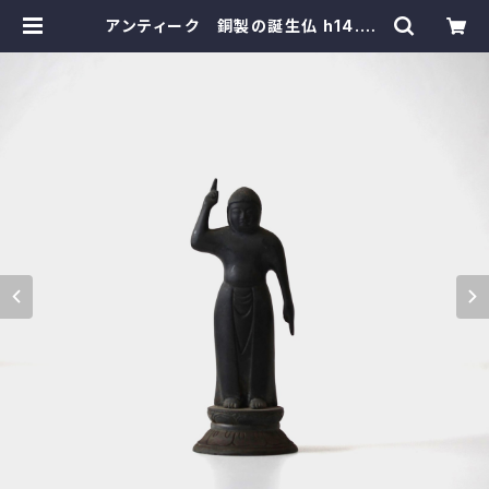
アンティーク 銅製の誕生仏 h14.2c
m Antique Japanese Cast Br
onze Tanjobutsu, Buddha at B
irth | monotone