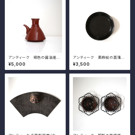
ream 20th C
アンティーク 褐色の醤油差し
アンティーク 黒蒔絵の菖蒲模
珉平焼 h8.3cm Antique Ja
様の小皿（その７）d11.5cm A
¥5,000
¥3,500
panese Brown Soy Sauce
ntique Japanese Lacquere
Dispenser, Minpei Ware
d Wooden Small Dish, Iris
Design, Wajima Lacuquer
Ware