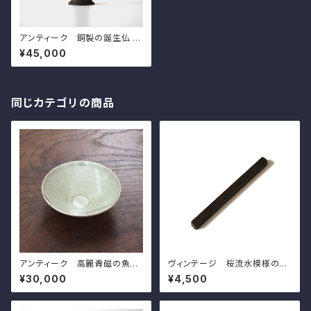
アンティーク 銅製の誕生仏 h1
4.2cm Antique Japanese
¥45,000
Cast Bronze Tanjobutsu, B
uddha at Birth
同じカテゴリの商品
アンティーク 高麗青磁の魚模
ヴィンテージ 桜流水模様の文
様の碗 d15.9cm Antique G
鎮 l20.0cm Vintage Japan
¥30,000
¥4,500
oryeo Celadon Bowl, Engr
ese Mteal Paperweight, C
aved Design of Fish and W
arved Design of Sakura Ch
aves
erry Blossoms on Water St