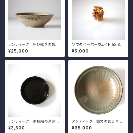
アンティーク 呼び継ぎのある
ゾウのペーパーウェイト h5.8c
山茶碗 d16.5cm Antique J
m Japanese Gold Plated
¥25,000
¥5,000
apanese Repaired Yama C
Figural Elephant Paper Wei
hawan 12th-13th C
ght, by DANSK DESIGNS J
APAN
アンティーク 黒蒔絵の菖蒲模
アンティーク 鎬文のある青磁
様の小皿（その５）d11.6cm A
平鉢（龍泉窯）d27.2cm Anti
¥3,500
¥65,000
ntique Japanese Lacquere
que Chinese Celadon Plat