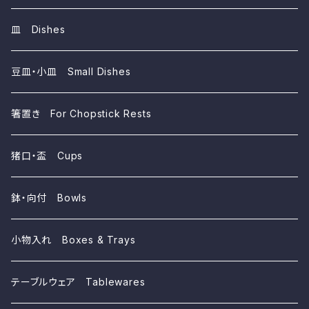
陶器 Ceramics
皿 Dishes
豆皿・小皿 Small Dishes
箸置き For Chopstick Rests
猪口・盃 Cups
鉢・向付 Bowls
小物入れ Boxes & Trays
テーブルウェア Tablewares