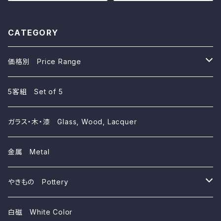
d Wooden Small Dish, Iris
e, Longquan Kiln
Design, Wajima Lacuquer
Ware
CATEGORY
価格別 Price Range
~10,000yen
5客組 Set of 5
~5,000yen
ガラス・木・漆 Glass, Wood, Lacquer
~3,000yen
金属 Metal
~1,000yen
やきもの Pottery
磁器 Porcelains
白磁 White Color